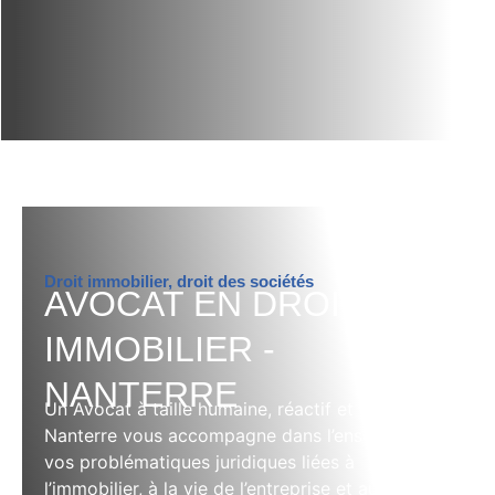
Droit immobilier, droit des sociétés
AVOCAT EN DROIT
IMMOBILIER -
NANTERRE
Un Avocat à taille humaine, réactif et engagé à
Nanterre vous accompagne dans l’ensemble de
vos problématiques juridiques liées à
l’immobilier, à la vie de l’entreprise et au